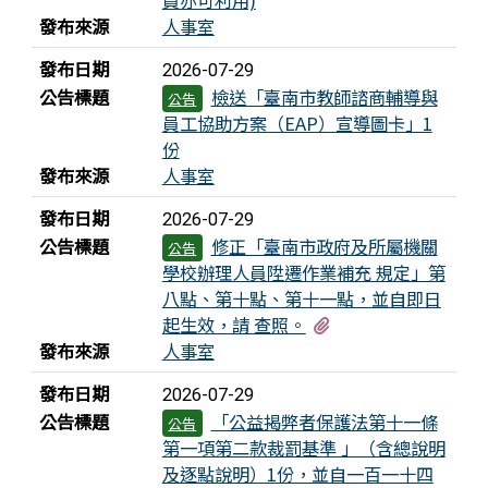
發布來源
人事室
學生參加114學年度全國學生音樂比賽個人組
—二胡獨奏成績優異
發布日期
2026-07-29
公告標題
檢送「臺南市教師諮商輔導與
公告
學生參加臺114學年度全國學生音樂比賽個人
員工協助方案（EAP）宣導圖卡」1
組---二胡獨奏成績優異
份
發布來源
人事室
學生參加臺114學年度全國學生音樂比賽個人
組--笛獨奏成績優異
發布日期
2026-07-29
公告標題
修正「臺南市政府及所屬機關
公告
狂賀！第66屆科學展覽， 雙雙榮獲第三名！
學校辦理人員陞遷作業補充 規定」第
八點、第十點、第十一點，並自即日
恭喜黃景儀參加 市長盃語文競賽－國語演說
有1個附檔
起生效，請 查照。
榮獲 第二名
發布來源
人事室
學生參加2025年馬來西亞國際數學心算競賽大
發布日期
2026-07-29
會，榮獲佳績！
公告標題
「公益揭弊者保護法第十一條
公告
第一項第二款裁罰基準 」（含總說明
學生參加2025 Roborave Taiwan Open 機器
及逐點說明）1份，並自一百一十四
人全國賽榮獲佳績