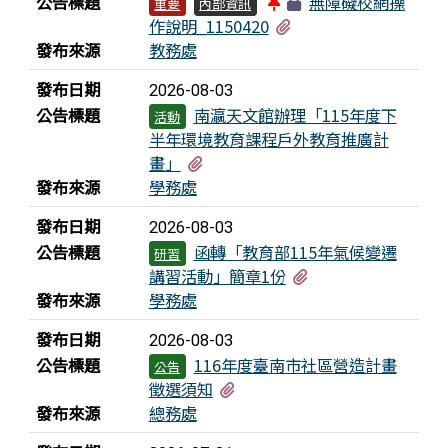
公告標題
無障礙校網操
重要
內部資訊
學生參加2025 Roborave Taiwan Open 機器
有1個附檔
作說明_1150420
人全國賽榮獲佳績
發布來源
教務處
學生參加臺114學年度全國學生音樂比賽個人
發布日期
2026-08-03
組--笛獨奏成績優異
公告標題
南瀛天文館辦理「115年度下
活動
半年環境教育課程戶外教育推廣計
學生參加114學年度全國學生音樂比賽個人組--
有3個附檔
畫」
笙獨奏成績優異
發布來源
學務處
學生參加日本RoboRAVE國際機器人競賽，榮
發布日期
2026-08-03
獲佳績
公告標題
函轉「教育部115年氣候變遷
研習
有1個附檔
講習活動」簡章1份
學生參加114學年度全國學生音樂比賽個人組
發布來源
學務處
—二胡獨奏成績優異
發布日期
2026-08-03
學生參加臺114學年度全國學生音樂比賽個人
公告標題
116年度臺南市社區營造計畫
公告
組---二胡獨奏成績優異
有1個附檔
徵選須知
發布來源
總務處
學生參加臺114學年度全國學生音樂比賽個人
組--笛獨奏成績優異