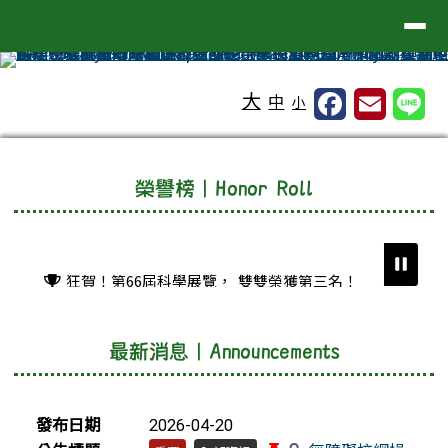
臺南市關廟區五甲國民小學
導覽列
跳至主內容區
工具列
大
中
小
頁尾區域
上中區域內容
榮譽榜｜Honor Roll
狂賀！第66屆科學展覽， 雙雙榮獲第三名！
恭喜黃景儀參加 市長盃語文競賽－國語演說
榮獲 第二名
最新消息｜Announcements
學生參加2025年馬來西亞國際數學心算競賽大
會，榮獲佳績！
新聞列表
發布日期
2026-04-20