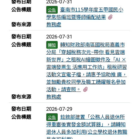
發布日期
2026-07-31
公告標題
臺南市115學年度五甲國民小
公告
狂賀！第66屆科學展覽， 雙雙榮獲第三名！
有1個附檔
學常態編班暨導師編配結果
發布來源
教務處
恭喜黃景儀參加 市長盃語文競賽－國語演說
榮獲 第二名
發布日期
2026-07-31
公告標題
轉知財政部南區國稅局嘉義市
學生參加2025年馬來西亞國際數學心算競賽大
轉知
分局「穿越稅務次元~帶你 看見雲端
會，榮獲佳績！
新世界」之租稅AI繪圖徵件及「AI ×
學生參加2025 Roborave Taiwan Open 機器
雲端發票生 活應用工作坊」租稅研習
人全國賽榮獲佳績
活動文宣電子檔，請惠予協助推 廣，
並鼓勵貴校同學及職工踴躍報名參加
學生參加臺114學年度全國學生音樂比賽個人
有2個附檔
活動，請查照。
組--笛獨奏成績優異
發布來源
教務處
學生參加114學年度全國學生音樂比賽個人組--
發布日期
2026-07-29
笙獨奏成績優異
公告標題
銓敘部建置「公務人員退休所
公告
得重審後實發金額試算器」，請轉知
學生參加日本RoboRAVE國際機器人競賽，榮
退休人員多加利用(公立學校退休教職
獲佳績
員亦可利用)