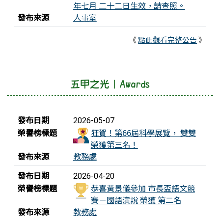
年七月 二十二日生效，請查照。
學生參加臺114學年度全國學生音樂比賽個人
發布來源
人事室
組--笛獨奏成績優異
《
點此觀看完整公告
》
學生參加114學年度全國學生音樂比賽個人組--
笙獨奏成績優異
學生參加日本RoboRAVE國際機器人競賽，榮
五甲之光｜Awards
獲佳績
學生參加114學年度全國學生音樂比賽個人組
榮譽榜列表
發布日期
2026-05-07
—二胡獨奏成績優異
榮譽榜標題
狂賀！第66屆科學展覽， 雙雙
榮獲第三名！
學生參加臺114學年度全國學生音樂比賽個人
發布來源
教務處
組---二胡獨奏成績優異
發布日期
2026-04-20
學生參加臺114學年度全國學生音樂比賽個人
榮譽榜標題
恭喜黃景儀參加 市長盃語文競
組--笛獨奏成績優異
賽－國語演說 榮獲 第二名
發布來源
教務處