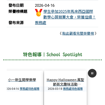
發布日期
2026-04-16
榮譽榜標題
學生參加2025年馬來西亞國際
數學心算競賽大會，榮獲佳績！
發布來源
教務處
《
點此觀看完整榮譽榜
》
特色報導｜School Spotlight
琴韻飛揚、文武兼備 ·
青春回憶滿載 · 三天兩
絲竹團勇奪全國特優！
夜畢業旅行
學務處特色報導
學務處特色報導
2026-04-16
2026-04-16
2026